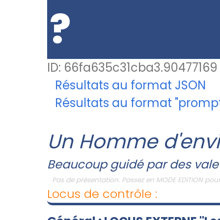
?
ID: 66fa635c31cba3.90477169
Résultats au format JSON
Résultats au format "prompt"
Un Homme d'envi
Beaucoup guidé par des vale
Pas de présentation. Passez en MODE EDITION pour
Locus de contrôle :