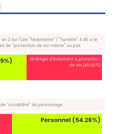
É
2 sur l'axe "hédonisme" / "humilité". Il dit si le
urs de "protection de soi-même" ou pas.
Stratégie d'évitement & protection
45%)
de soi (45.55%)
de "sociabilité" du personnage.
Personnel (54.26%)