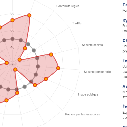
To
Pa
Ry
Pa
mo
Ch
Ut
ph
Ex
Ut
co
co
Ac
N’
st
Ém
Ex
so