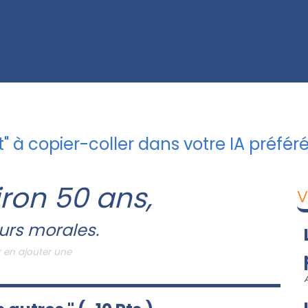
 à copier-coller dans votre IA préférée
ron 50 ans,
V
urs morales.
 en ajouter une