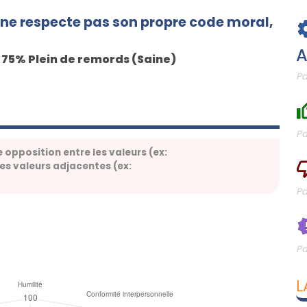
 ne respecte pas son propre code moral,
A
75
% Plein de remords (Saine)
/
Pa
Pa
e opposition entre les valeurs (ex:
les valeurs adjacentes (ex:
Pa
Pa
L