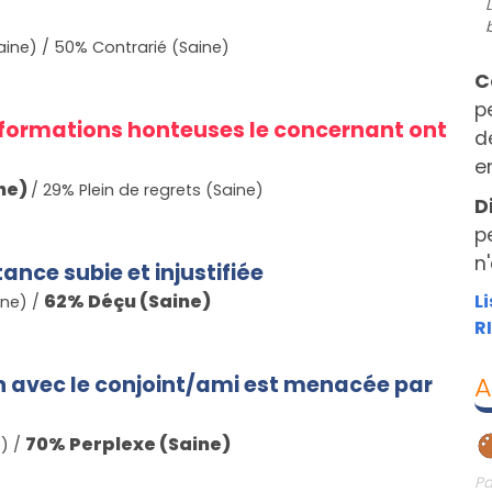
aine)
/
50
% Contrarié (Saine)
C
p
formations honteuses le concernant ont
d
e
ne)
/
29
% Plein de regrets (Saine)
D
p
n
ance subie et injustifiée
62
% Déçu (Saine)
L
ine)
/
R
A
on avec le conjoint/ami est menacée par
70
% Perplexe (Saine)
e)
/
Pa