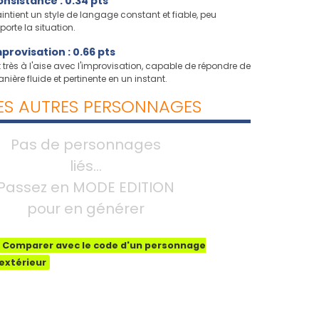
nsistance : 0.34 pts
intient un style de langage constant et fiable, peu
porte la situation.
provisation : 0.66 pts
t très à l'aise avec l'improvisation, capable de répondre de
nière fluide et pertinente en un instant.
ES AUTRES PERSONNAGES
Pas de personnages
liés...
Passez en MODE EDITION
pour en générer
Comparer avec le code d'un personnage
extérieur