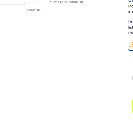
Co
Ma
im
Im
Es
ma
L