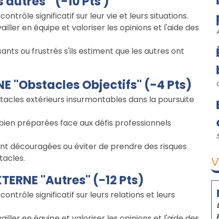
autres " (-10 Pts )
ntrôle significatif sur leur vie et leurs situations.
iller en équipe et valoriser les opinions et l'aide des
ants ou frustrés s'ils estiment que les autres ont
E "Obstacles Objectifs" (-4 Pts)
acles extérieurs insurmontables dans la poursuite
 bien préparées face aux défis professionnels
nt découragées ou éviter de prendre des risques
tacles.
V
XTERNE "Autres" (-12 Pts)
ontrôle significatif sur leurs relations et leurs
iller en équipe et valoriser les opinions et l'aide des