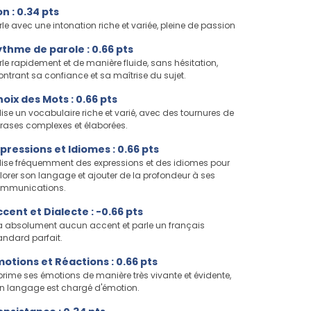
n : 0.34 pts
rle avec une intonation riche et variée, pleine de passion
thme de parole : 0.66 pts
rle rapidement et de manière fluide, sans hésitation,
ntrant sa confiance et sa maîtrise du sujet.
oix des Mots : 0.66 pts
ilise un vocabulaire riche et varié, avec des tournures de
rases complexes et élaborées.
pressions et Idiomes : 0.66 pts
ilise fréquemment des expressions et des idiomes pour
lorer son langage et ajouter de la profondeur à ses
mmunications.
cent et Dialecte : -0.66 pts
a absolument aucun accent et parle un français
andard parfait.
otions et Réactions : 0.66 pts
prime ses émotions de manière très vivante et évidente,
n langage est chargé d'émotion.