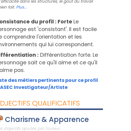
L’efficacité dans les structures, le goût du travail
bien fait.
Plus...
onsistance du profil : Forte
Le
ersonnage est 'consistant'. Il est facile
e comprendre l'orientation et les
nvironnements qui lui correspondent.
ifférentiation :
Différentiation forte. Le
ersonnage sait ce qu'il aime et ce qu'il
'aime pas.
iste des métiers pertinents pour ce profil
IASEC Investigateur/Artiste
DJECTIFS QUALIFICATIFS
Charisme & Apparence
s d'ajectifs ajoutés par l'auteur.