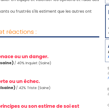
ants ou frustrés s'ils estiment que les autres ont
t réactions :
enace ou un danger.
lsaine)
/
40
% Inquiet (Saine)
P
rte ou un échec.
lsaine)
/
42
% Triste (Saine)
incipes ou son estime de soi est