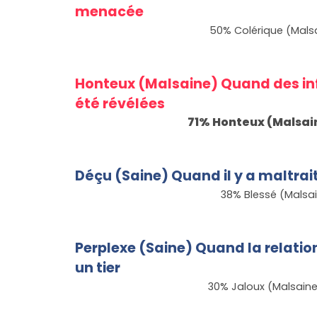
menacée
50
% Colérique (Mals
Honteux (Malsaine) Quand des in
été révélées
71
% Honteux (Malsai
Déçu (Saine) Quand il y a maltrait
38
% Blessé (Malsa
Perplexe (Saine) Quand la relati
un tier
30
% Jaloux (Malsain