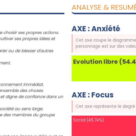
ANALYSE & RESUM
AXE : Anxiété
de choisir ses propres actions.
cultiver ses propres idées et
Cet axe coupe le diagramme en 
personnage est sur des vale
rier ou de blesser d'autres
Evolution libre (54.
ment.
ironnement immédiat.
'ensemble des choses.
AXE : Focus
 et digne de confiance dans un
Cet axe représente le degré 
 société au sens large.
e des membres du groupe.
Social (45.74%)